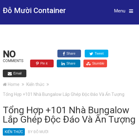
Đỗ Mười Container
Menu
NO
Share
Tweet
COMMENTS
Pin it
Share
Stumble
Email
Home
Kiến thức
Tổng Hợp +101 Nhà Bungalow Lắp Ghép Độc Đáo Và Ấn Tượng
Tổng Hợp +101 Nhà Bungalow
Lắp Ghép Độc Đáo Và Ấn Tượng
KIẾN THỨC
BY
ĐỖ MƯỜI